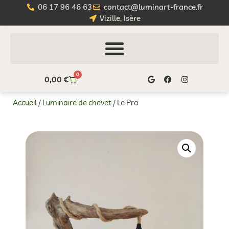
06 17 96 46 63
contact@luminart-france.fr
Vizille, Isère
0
0,00
€
Accueil
/
Luminaire de chevet
/ Le Pra